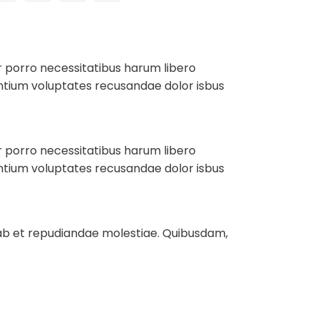
r porro necessitatibus harum libero
antium voluptates recusandae dolor isbus
r porro necessitatibus harum libero
antium voluptates recusandae dolor isbus
s ab et repudiandae molestiae. Quibusdam,