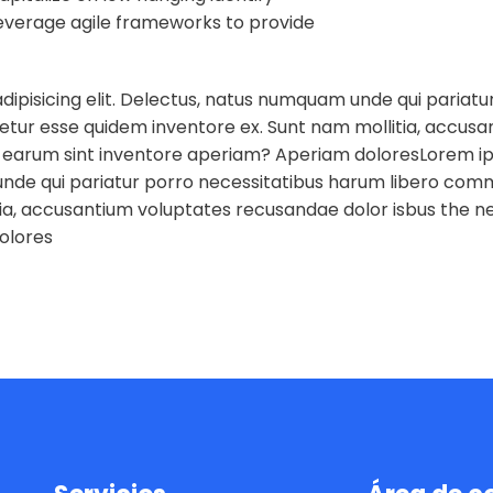
everage agile frameworks to provide
dipisicing elit. Delectus, natus numquam unde qui pariatu
enetur esse quidem inventore ex. Sunt nam mollitia, accus
 earum sint inventore aperiam? Aperiam doloresLorem ip
unde qui pariatur porro necessitatibus harum libero commod
tia, accusantium voluptates recusandae dolor isbus the n
olores