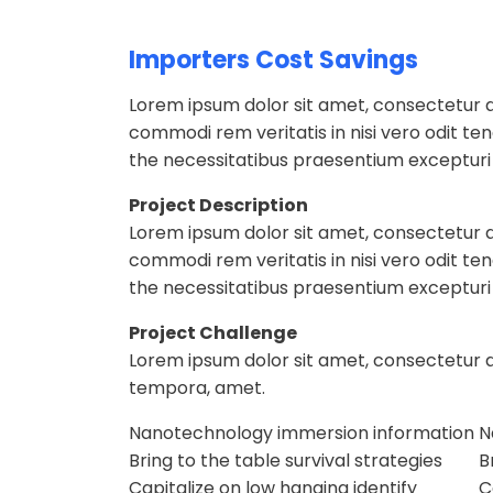
Importers Cost Savings
Lorem ipsum dolor sit amet, consectetur a
commodi rem veritatis in nisi vero odit t
the necessitatibus praesentium exceptur
Project Description
Lorem ipsum dolor sit amet, consectetur a
commodi rem veritatis in nisi vero odit t
the necessitatibus praesentium exceptur
Project Challenge
Lorem ipsum dolor sit amet, consectetur a
tempora, amet.
Nanotechnology immersion information
N
Bring to the table survival strategies
B
Capitalize on low hanging identify
C