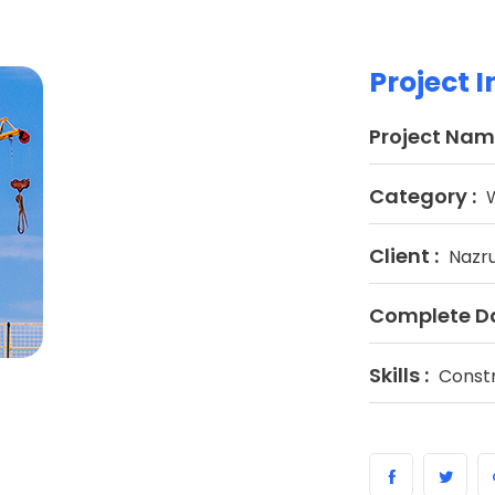
Project 
Project Name
Category :
Client :
Nazru
Complete Da
Skills :
Constr