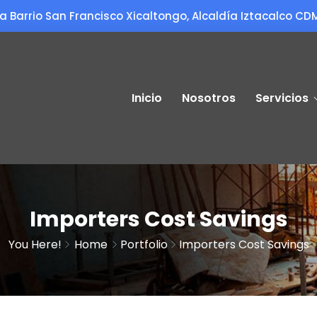
a Barrio San Francisco Xicaltongo, Alcaldía Iztacalco CD
Inicio
Nosotros
Servicios
Importers Cost Savings
You Here!
Home
Portfolio
Importers Cost Savings